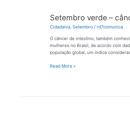
Setembro
verde
Setembro verde – cânc
–
câncer
Cidadania
,
Setembro
/
rd7comunica
de
intestino
O câncer de intestino, também conheci
mulheres no Brasil, de acordo com dad
população global, um índice considera
Read More »
Setembro
Verde