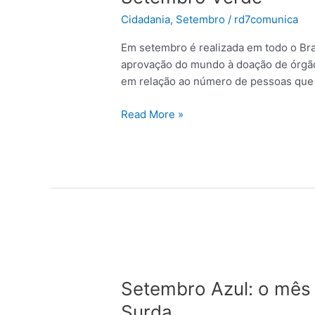
Cidadania
,
Setembro
/
rd7comunica
Em setembro é realizada em todo o Bra
aprovação do mundo à doação de órgãos
em relação ao número de pessoas que 
Read More »
Setembro
Azul:
Setembro Azul: o mês 
o
mês
Surda