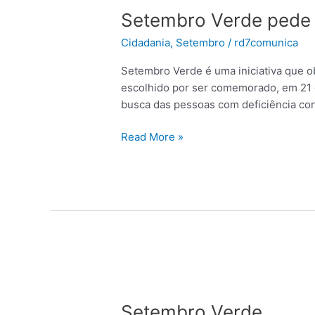
Setembro Verde pede m
pede
mais
Cidadania
,
Setembro
/
rd7comunica
inclusão
e
Setembro Verde é uma iniciativa que ob
acessibilidade
escolhido por ser comemorado, em 21 d
busca das pessoas com deficiência con
Read More »
Setembro
Verde
Setembro Verde