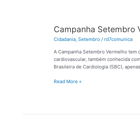
Campanha
Setembro
Campanha Setembro Ve
Vermelho:
qual
Cidadania
,
Setembro
/
rd7comunica
o
objetivo?
A Campanha Setembro Vermelho tem o o
cardiovascular, também conhecida com
Brasileira de Cardiologia (SBC), apena
Read More »