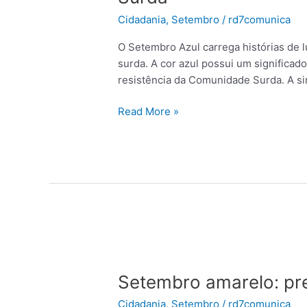
da
Cidadania
,
Setembro
/
rd7comunica
conscientização
sobre
O Setembro Azul carrega histórias de l
a
surda. A cor azul possui um significa
visibilidade
resistência da Comunidade Surda. A s
da
Comunidade
Read More »
Surda
Setembro
amarelo:
Setembro amarelo: pre
precisamos
falar
Cidadania
,
Setembro
/
rd7comunica