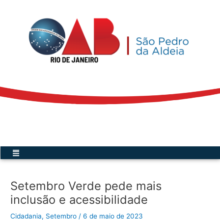
Ir
para
o
conteúdo
Acesse a Secretária Virtual
Menu
Setembro Verde pede mais
inclusão e acessibilidade
Cidadania
,
Setembro
/
6 de maio de 2023