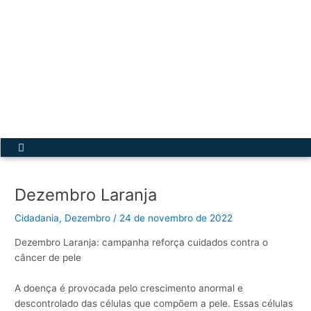
Ir
para
o
conteúdo
Acesse a Secretária Virtual
Menu
Dezembro Laranja
Cidadania
,
Dezembro
/
24 de novembro de 2022
Dezembro Laranja: campanha reforça cuidados contra o
câncer de pele
A doença é provocada pelo crescimento anormal e
descontrolado das células que compõem a pele. Essas células