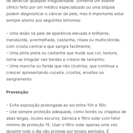
de detectar qualquer irregularidade. Somente um exame
clínico feito por um médico especializado ou uma biópsia
podem diagnosticar o câncer da pele, mas é importante estar
sempre atento aos seguintes sintomas:
– Uma lesão na pele de aparência elevada e brilhante,
translúcida, avermelhada, castanha, rósea ou multicolorida,
com crosta central e que sangra facilmente;
– Uma pinta preta ou castanha que muda sua cor, textura,
torna-se irregular nas bordas e cresce de tamanho;
– Uma mancha ou ferida que não cicatriza, que continua a
crescer apresentando coceira, crostas, erosões ou
sangramento.
Prevenção:
– Evite exposição prolongada ao sol entre 10h e 16h;
– Use sempre proteção adequada, como bonés ou chapéus de
abas largas, óculos escuros, barraca e filtro solar com fator
mínimo de proteção 15. Usar o filtro solar apenas uma vez
durante todo o dia não protege por longos períodos. É