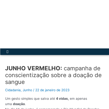
Ir
para
o
conteúdo
Acesse a Secretária Virtual
Menu
JUNHO VERMELHO:
campanha de
conscientização sobre a doação de
sangue
Cidadania
,
Junho
/
22 de janeiro de 2023
Um gesto simples que salva até
4 vidas,
em apenas
uma
doação
.