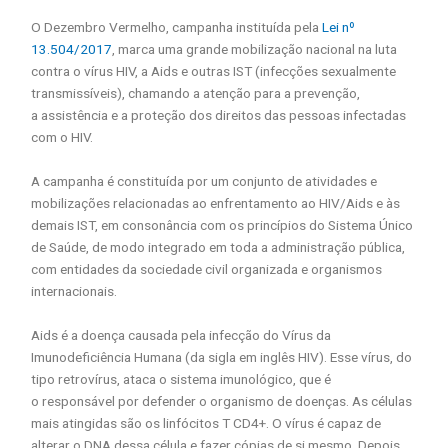
O Dezembro Vermelho, campanha instituída pela
Lei nº
13.504/2017
, marca uma grande mobilização nacional na luta
contra o vírus HIV, a Aids e outras IST (infecções sexualmente
transmissíveis), chamando a atenção para a prevenção,
a assistência e a proteção dos direitos das pessoas infectadas
com o HIV.
A campanha é constituída por um conjunto de atividades e
mobilizações relacionadas ao enfrentamento ao HIV/Aids e às
demais IST, em consonância com os princípios do Sistema Único
de Saúde, de modo integrado em toda a administração pública,
com entidades da sociedade civil organizada e organismos
internacionais.
Aids é a doença causada pela infecção do Vírus da
Imunodeficiência Humana (da sigla em inglês HIV). Esse vírus, do
tipo retrovírus, ataca o sistema imunológico, que é
o responsável por defender o organismo de doenças. As células
mais atingidas são os linfócitos T CD4+. O vírus é capaz de
alterar o DNA dessa célula e fazer cópias de si mesmo. Depois