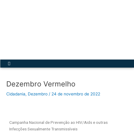
Ir
para
o
conteúdo
Acesse a Secretária Virtual
Menu
Dezembro Vermelho
Cidadania
,
Dezembro
/
24 de novembro de 2022
Campanha Nacional de Prevenção ao HIV/Aids e outras
Infecções Sexualmente Transmissíveis