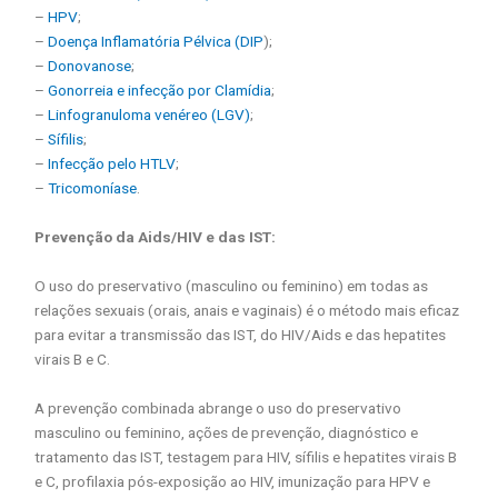
–
HPV
;
–
Doença Inflamatória Pélvica (DIP
);
–
Donovanose
;
–
Gonorreia e infecção por Clamídia
;
–
Linfogranuloma venéreo (LGV)
;
–
Sífilis
;
–
Infecção pelo HTLV
;
–
Tricomoníase
.
Prevenção da Aids/HIV e das IST:
O uso do preservativo (masculino ou feminino) em todas as
relações sexuais (orais, anais e vaginais) é o método mais eficaz
para evitar a transmissão das IST, do HIV/Aids e das hepatites
virais B e C.
A prevenção combinada abrange o uso do preservativo
masculino ou feminino, ações de prevenção, diagnóstico e
tratamento das IST, testagem para HIV, sífilis e hepatites virais B
e C, profilaxia pós-exposição ao HIV, imunização para HPV e