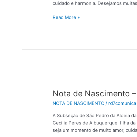
cuidado e harmonia. Desejamos muitas a
Read More »
Nota
de
Nota de Nascimento – 
Nascimento
–
NOTA DE NASCIMENTO
/
rd7comunica
Ana
Cecília
A Subseção de São Pedro da Aldeia da
Cecília Peres de Albuquerque, filha d
seja um momento de muito amor, cuid