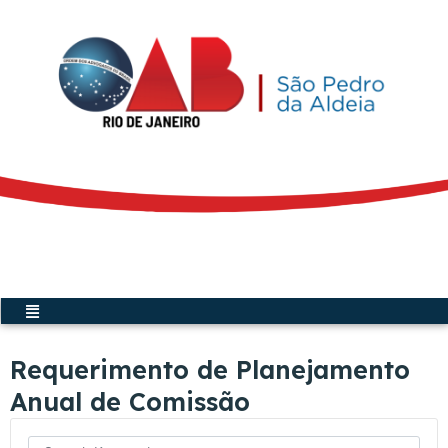
Ir
para
o
conteúdo
Acesse a Secretária Virtual
Menu
Requerimento de Planejamento
Anual de Comissão