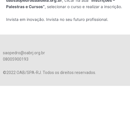
oabsaopedrodaaldeia.org.br
, clicar na aba
“Inscrições –
Palestras e Cursos”
, selecionar o curso e realizar a inscrição.
Invista em inovação. Invista no seu futuro profissional.
saopedro@oabrj.org.br
08005900193
©2022 OAB/SPA-RJ. Todos os direitos reservados.