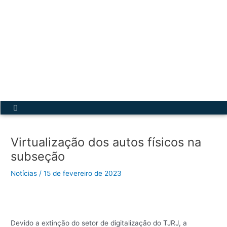
Ir
para
o
conteúdo
Acesse a Secretária Virtual
Menu
Virtualização dos autos físicos na
subseção
Notícias
/
15 de fevereiro de 2023
Devido a extinção do setor de digitalização do TJRJ, a