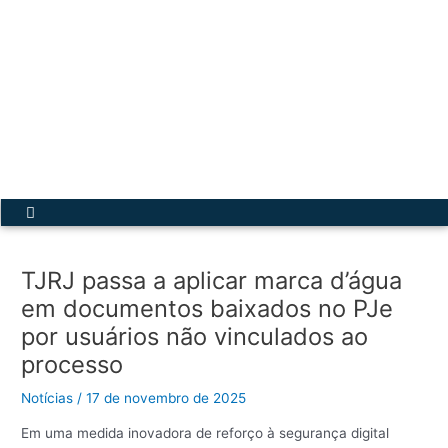
Ir
para
o
conteúdo
Acesse a Secretária Virtual
Menu
TJRJ passa a aplicar marca d’água
em documentos baixados no PJe
por usuários não vinculados ao
processo
Notícias
/
17 de novembro de 2025
Em uma medida inovadora de reforço à segurança digital