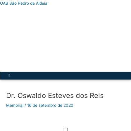
Ir
OAB São Pedro da Aldeia
para
o
conteúdo
Acesse a Secretária Virtual
Menu
Dr. Oswaldo Esteves dos Reis
Memorial
/
16 de setembro de 2020