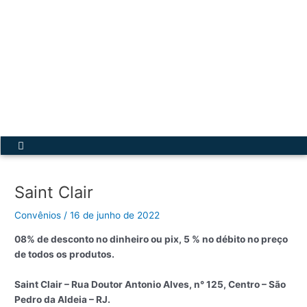
Ir
para
o
conteúdo
Acesse a Secretária Virtual
Menu
Saint Clair
Convênios
/
16 de junho de 2022
08% de desconto no dinheiro ou pix, 5 % no débito no preço
de todos os produtos.
Saint Clair – Rua Doutor Antonio Alves, n° 125, Centro – São
Pedro da Aldeia – RJ.