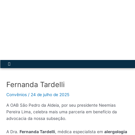
Ir
para
o
conteúdo
Acesse a Secretária Virtual
Menu
Fernanda Tardelli
Convênios
/
24 de julho de 2025
A OAB São Pedro da Aldeia, por seu presidente Neemias
Pereira Lima, celebra mais uma parceria em benefício da
advocacia da nossa subseção.
A Dra.
Fernanda Tardelli
, médica especialista em
alergologia