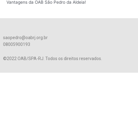
Vantagens da OAB São Pedro da Aldeia!
saopedro@oabrj.org.br
08005900193
©2022 OAB/SPA-RJ. Todos os direitos reservados.