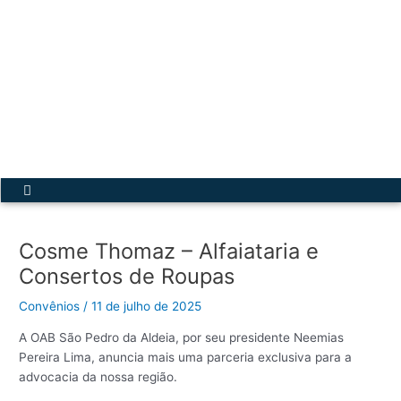
Ir
para
o
conteúdo
Acesse a Secretária Virtual
Menu
Cosme Thomaz – Alfaiataria e
Consertos de Roupas
Convênios
/
11 de julho de 2025
A OAB São Pedro da Aldeia, por seu presidente Neemias
Pereira Lima, anuncia mais uma parceria exclusiva para a
advocacia da nossa região.