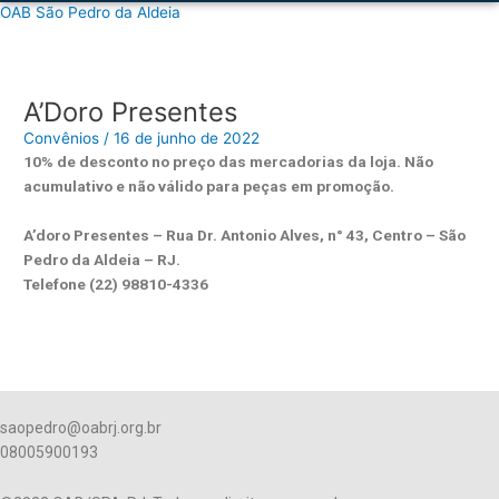
Ir
OAB São Pedro da Aldeia
para
o
conteúdo
A’Doro Presentes
Convênios
/
16 de junho de 2022
10% de desconto no preço das mercadorias da loja. Não
acumulativo e não válido para peças em promoção.
A’doro Presentes – Rua Dr. Antonio Alves, n° 43, Centro – São
Pedro da Aldeia – RJ.
Telefone (22) 98810-4336
Veja no site da CAARJ
saopedro@oabrj.org.br
08005900193