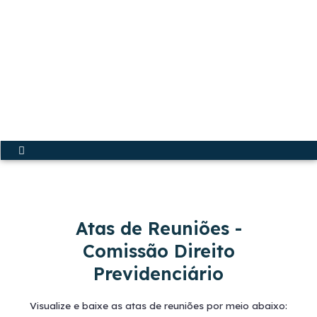
Ir
para
o
conteúdo
Acesse a Secretária Virtual
Menu
Atas de Reuniões -
Comissão Direito
Previdenciário
Visualize e baixe as atas de reuniões por meio abaixo: