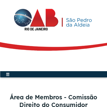
Ir
para
o
conteúdo
Acesse a Secretária Virtual
Menu
Área de Membros - Comissão
Direito do Consumidor